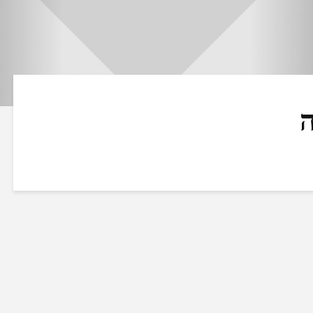
ה
Strava: האפליקציה
Fiit – הכושר הדיגי
ששינתה את עולם הספורט
שמביא את חדר האי
והכושר
אליכם הביתה