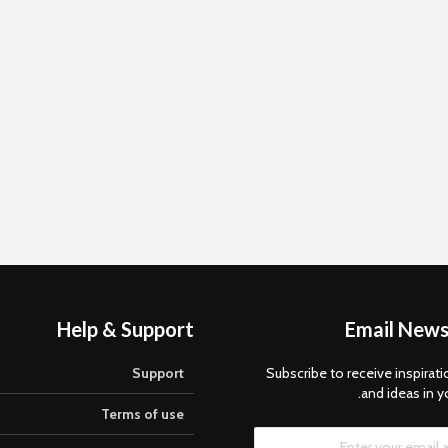
Synthesia: המהפכה
“Sweat – המהפ
ביצירת וידאו מבוססת בינה
כושר נשי בעידן הדי
מלאכותית
סקירה מקיפה: Google
Caliber – המהפכה
Family Link – הכלי
הדיגיטלית של אימונ
החינמי ששם את ההורים
והכושר
במושב הנהג
Help & Support
Email News
Support
Subscribe to receive inspirati
and ideas in y
Terms of use