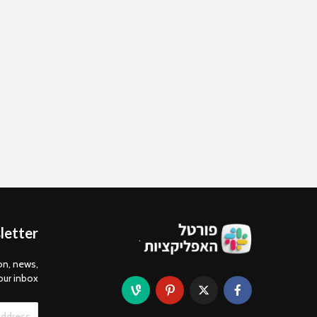
letter
.
on, news,
our inbox.