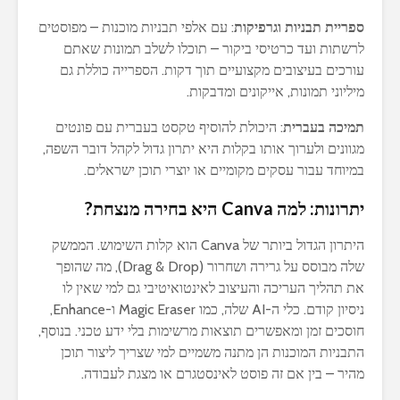
ספריית תבניות וגרפיקות
: עם אלפי תבניות מוכנות – מפוסטים
לרשתות ועד כרטיסי ביקור – תוכלו לשלב תמונות שאתם
עורכים בעיצובים מקצועיים תוך דקות. הספרייה כוללת גם
מיליוני תמונות, אייקונים ומדבקות.
תמיכה בעברית
: היכולת להוסיף טקסט בעברית עם פונטים
מגוונים ולערוך אותו בקלות היא יתרון גדול לקהל דובר השפה,
במיוחד עבור עסקים מקומיים או יוצרי תוכן ישראלים.
יתרונות: למה Canva היא בחירה מנצחת?
היתרון הגדול ביותר של Canva הוא קלות השימוש. הממשק
שלה מבוסס על גרירה ושחרור (Drag & Drop), מה שהופך
את תהליך העריכה והעיצוב לאינטואיטיבי גם למי שאין לו
ניסיון קודם. כלי ה-AI שלה, כמו Magic Eraser ו-Enhance,
חוסכים זמן ומאפשרים תוצאות מרשימות בלי ידע טכני. בנוסף,
התבניות המוכנות הן מתנה משמיים למי שצריך ליצור תוכן
מהיר – בין אם זה פוסט לאינסטגרם או מצגת לעבודה.