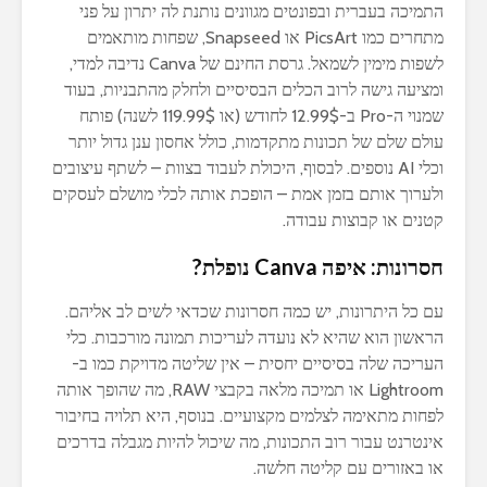
התמיכה בעברית ובפונטים מגוונים נותנת לה יתרון על פני
מתחרים כמו PicsArt או Snapseed, שפחות מותאמים
לשפות מימין לשמאל. גרסת החינם של Canva נדיבה למדי,
ומציעה גישה לרוב הכלים הבסיסיים ולחלק מהתבניות, בעוד
שמנוי ה-Pro ב-12.99$ לחודש (או 119.99$ לשנה) פותח
עולם שלם של תכונות מתקדמות, כולל אחסון ענן גדול יותר
וכלי AI נוספים. לבסוף, היכולת לעבוד בצוות – לשתף עיצובים
ולערוך אותם בזמן אמת – הופכת אותה לכלי מושלם לעסקים
קטנים או קבוצות עבודה.
חסרונות: איפה Canva נופלת?
עם כל היתרונות, יש כמה חסרונות שכדאי לשים לב אליהם.
הראשון הוא שהיא לא נועדה לעריכות תמונה מורכבות. כלי
העריכה שלה בסיסיים יחסית – אין שליטה מדויקת כמו ב-
Lightroom או תמיכה מלאה בקבצי RAW, מה שהופך אותה
לפחות מתאימה לצלמים מקצועיים. בנוסף, היא תלויה בחיבור
אינטרנט עבור רוב התכונות, מה שיכול להיות מגבלה בדרכים
או באזורים עם קליטה חלשה.