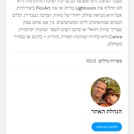
מעבר לעיצוב גרפי ומציעה גם עריכת תמונות מתקדמת. היא
לא תחליף את Lightroom בדיוק או את PicsArt ביצירתיות,
אבל היא מביאה שילוב ייחודי של נוחות, תמיכה בעברית, וכלים
חכמים שמתאימים לרוב המשתמשים. בין אם אתם עסק
שצריך שיווק ויזואלי או סתם רוצים לשפר תמונות יומיומיות,
Canva היא בחירה שנותנת תמורה נהדרת – בחינם או במחיר
משתלם.
ספירת מילים:
1502
הנהלת האתר
VIEW ALL POSTS