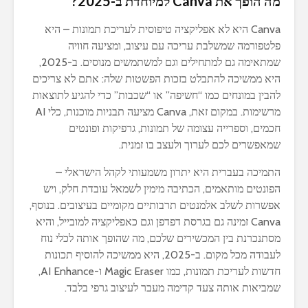
מה הופך את Canva למיוחדת ב-2025?
Canva היא לא אפליקציה טיפוסית לעריכת תמונות – היא
פלטפורמה שמשלבת עריכה עם עיצוב, ומציעה חוויה
שמתאימה גם למתחילים וגם למשתמשים מנוסים. ב-2025,
היא ממשיכה להתבלט בזכות הפשטות שלה: אתם לא צריכים
להבין במונחים כמו “חשיפה” או “שכבות” כדי להגיע לתוצאות
מרשימות. במקום זאת, Canva מציעה תבניות מוכנות, כלי AI
חכמים, וספרייה עצומה של תמונות, גרפיקות ופונטים
שמאפשרים לכם לערוך ולעצב בו זמנית.
התמיכה בעברית היא יתרון משמעותי לקהל הישראלי –
הפונטים מותאמים, הכתיבה מימין לשמאל עובדת חלק, ויש
אפשרות לשלב אלמנטים תרבותיים מקומיים בעיצובים. בנוסף,
Canva זמינה גם בגרסת דפדפן וגם כאפליקציה למובייל, והיא
מסתנכרנת בין המכשירים שלכם, מה שהופך אותה לכלי נוח
לעבודה מכל מקום. ב-2025, היא ממשיכה להוסיף תכונות
חדשות לעריכת תמונות, כמו Magic Eraser ו-AI Enhance,
שמביאות אותה צעד קדימה מעבר לעיצוב גרפי בלבד.