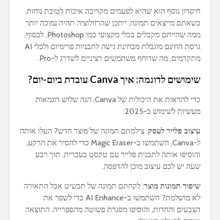
חיסרון נוסף הוא שהיא לפעמים מקריבה איכות לטובת נוחות.
כשאתם מייצאים תמונה, ייתכן שהרזולוציה תהיה נמוכה יותר
ממה שהייתם מקבלים בכלי מקצועי כמו Photoshop. לבסוף,
גרסת החינם מוגבלת מבחינת גישה לתבניות פרימיום ולכלי AI
מתקדמים, מה שדוחף משתמשים רציניים לשדרג ל-Pro.
שימושים לדוגמה: איך Canva עובדת ביום-יום?
כדי להראות את היכולות של Canva, הנה שלוש דוגמאות
מעשיות לשימוש ב-2025:
עיצוב פלייר לעסק
: צילמתם תמונה של מוצר חדש? העלו אותה
ל-Canva, השתמשו ב-Magic Eraser כדי להסיר את הרקע,
והוסיפו אותה לתבנית פלייר עם טקסט בעברית. תוך רבע
שעה יש לכם עיצוב מוכן להדפסה.
שיפור תמונות מוצר
: לקחתם תמונה של תכשיט אבל התאורה
לא מושלמת? השתמשו ב-AI Enhance כדי לשפר את
הצבעים והחדות, והוסיפו מסגרת פשוטה מהספרייה. התוצאה