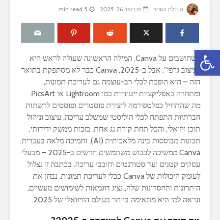
הנהלת האתר
פברואר 26, 2025
5 min read
פתח סרגל נגישות
כשחושבים על Canva, המילה הראשונה שעולה לראש היא
“עיצוב גרפי”. אבל ב-2025, Canva כבר לא מסתפקת בתואר
הזה – היא הופכת לכלי רב-עוצמה גם לעריכת תמונות,
ומתחרה באפליקציות ייעודיות כמו Lightroom או PicsArt.
מה שהתחיל כפלטפורמה ליצירת פוסטרים ופוסטים לרשתות
חברתיות התפתח לכלי הוליסטי שמשלב עריכה, עיצוב וניהול
תוכן ויזואלי, והכל תחת קורת גג אחת. בזכות ממשק ידידותי,
תכונות מבוססות בינה מלאכותית (AI), ותמיכה מלאה בעברית,
Canva ממשיכה לכבוש משתמשים חדשים ב-2025 – מבעלי
עסקים קטנים ועד סטודנטים וחובבי עריכה. בכתבה זו נצלול
לעומק היכולות של Canva ככלי לעריכת תמונות, נבחן את
היתרונות והחסרונות שלה, נציג דוגמאות לשימושים מעשיים,
ונראה למי היא מתאימה ביותר בעולם הוויזואלי של 2025.