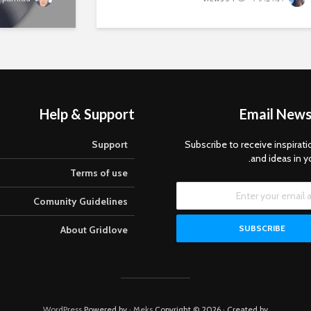
Help & Support
Email News
Support
Subscribe to receive inspirati
and ideas in y
Terms of use
Comunity Guidelines
About Gridlove
WordPress
· Powered by
Meks
Copyright © 2026 · Created by